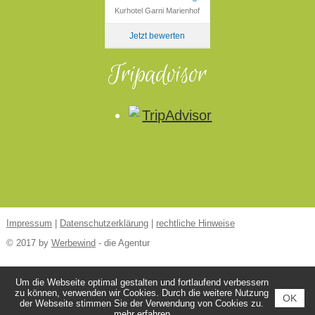
Kurhotel Garni Marienhof
Jetzt bewerten
Tripadvisor
Impressum
|
Datenschutzerklärung
|
rechtliche Hinweise
© 2017 by
Werbewind
- die Agentur
Um die Webseite optimal gestalten und fortlaufend verbessern
zu können, verwenden wir Cookies. Durch die weitere Nutzung
OK
der Webseite stimmen Sie der Verwendung von Cookies zu.
mehr erfahren